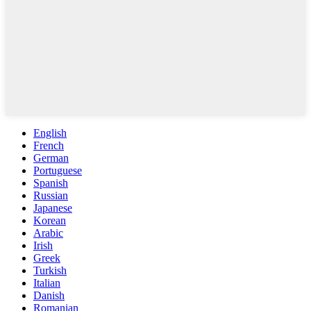
English
French
German
Portuguese
Spanish
Russian
Japanese
Korean
Arabic
Irish
Greek
Turkish
Italian
Danish
Romanian