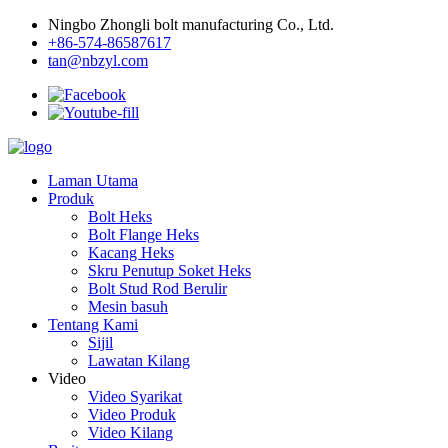
Ningbo Zhongli bolt manufacturing Co., Ltd.
+86-574-86587617
tan@nbzyl.com
Laman Utama
Produk
Bolt Heks
Bolt Flange Heks
Kacang Heks
Skru Penutup Soket Heks
Bolt Stud Rod Berulir
Mesin basuh
Tentang Kami
Sijil
Lawatan Kilang
Video
Video Syarikat
Video Produk
Video Kilang